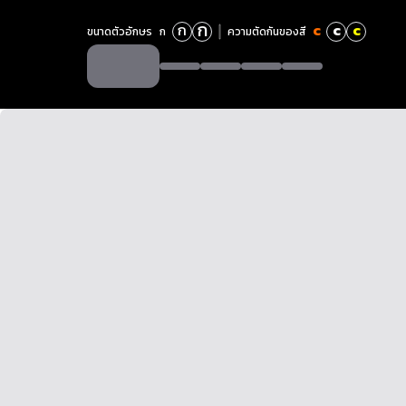
ก
ก
c
c
c
ขนาดตัวอักษร
ก
ความตัดกันของสี