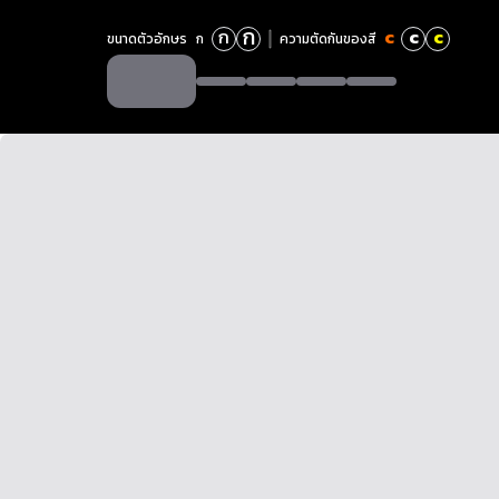
ก
ก
c
c
c
ขนาดตัวอักษร
ก
ความตัดกันของสี