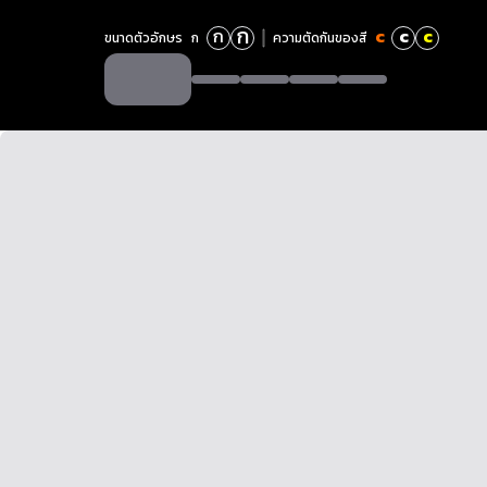
ก
ก
c
c
c
ขนาดตัวอักษร
ก
ความตัดกันของสี