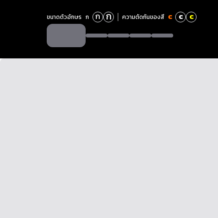
ก
ก
c
c
c
ขนาดตัวอักษร
ก
ความตัดกันของสี