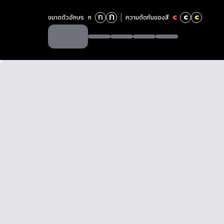
ก
ก
c
c
c
ขนาดตัวอักษร
ก
ความตัดกันของสี