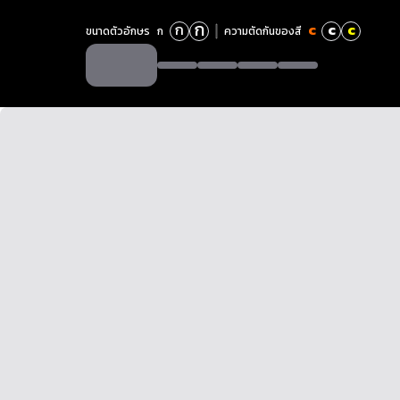
ก
ก
c
c
c
ขนาดตัวอักษร
ก
ความตัดกันของสี