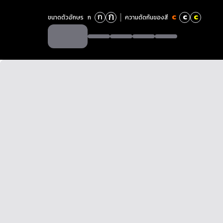
ก
ก
c
c
c
ขนาดตัวอักษร
ก
ความตัดกันของสี