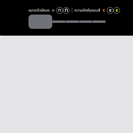
ก
ก
c
c
c
ขนาดตัวอักษร
ก
ความตัดกันของสี