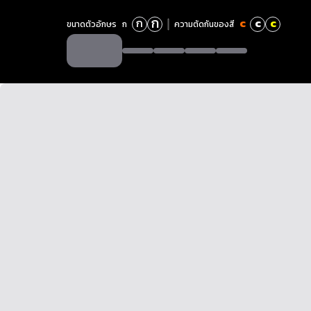
ก
ก
c
c
c
ขนาดตัวอักษร
ก
ความตัดกันของสี