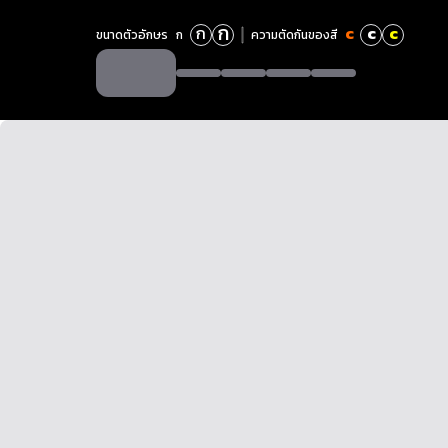
ก
ก
c
c
c
ขนาดตัวอักษร
ก
ความตัดกันของสี