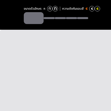
ก
ก
c
c
c
ขนาดตัวอักษร
ก
ความตัดกันของสี