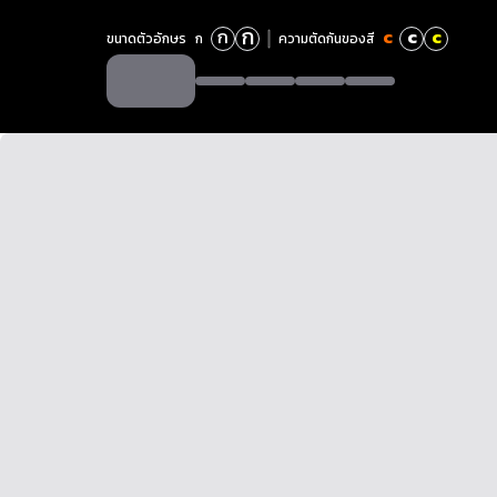
ก
ก
c
c
c
ขนาดตัวอักษร
ก
ความตัดกันของสี