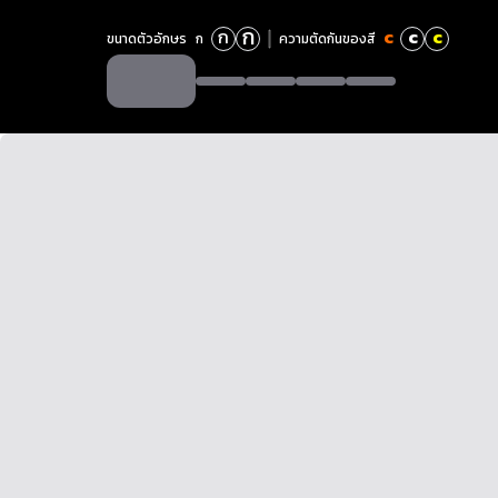
ก
ก
c
c
c
ขนาดตัวอักษร
ก
ความตัดกันของสี