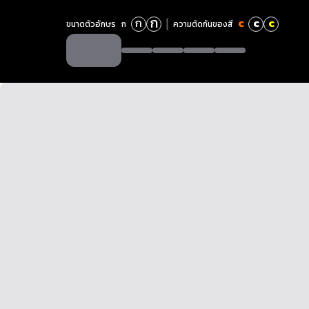
ก
ก
c
c
c
ขนาดตัวอักษร
ก
ความตัดกันของสี