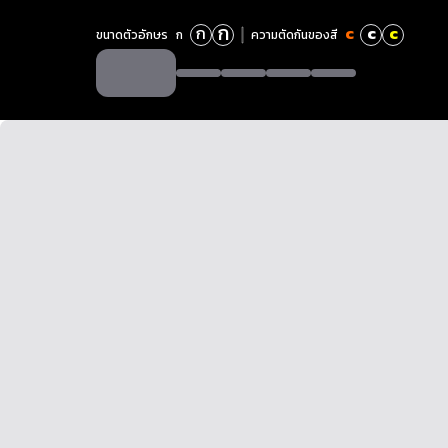
ก
ก
c
c
c
ขนาดตัวอักษร
ก
ความตัดกันของสี