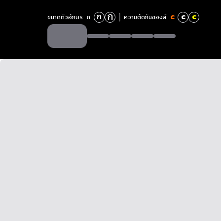
ก
ก
c
c
c
ขนาดตัวอักษร
ก
ความตัดกันของสี