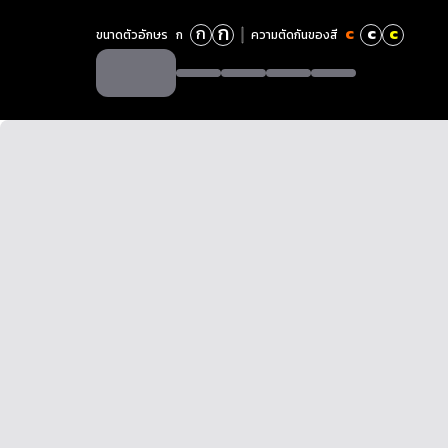
ก
ก
c
c
c
ขนาดตัวอักษร
ก
ความตัดกันของสี