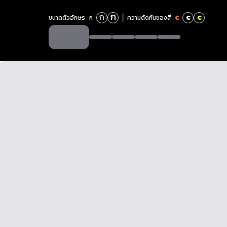
ก
ก
c
c
c
ขนาดตัวอักษร
ก
ความตัดกันของสี