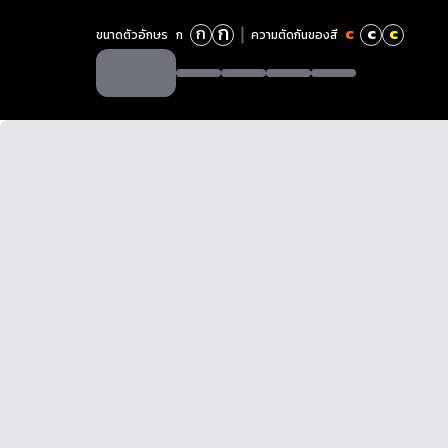
ก
ก
c
c
c
ขนาดตัวอักษร
ก
ความตัดกันของสี