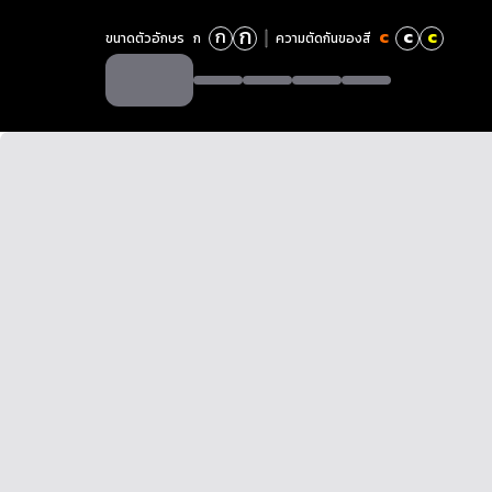
ก
ก
c
c
c
ขนาดตัวอักษร
ก
ความตัดกันของสี