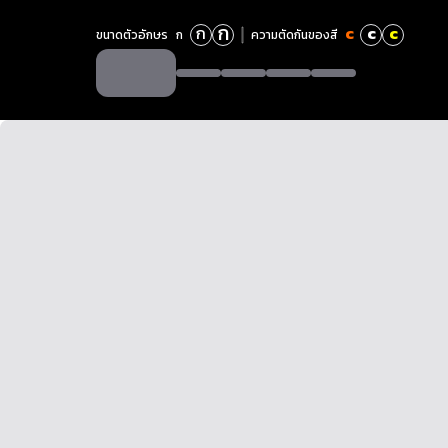
ก
ก
c
c
c
ขนาดตัวอักษร
ก
ความตัดกันของสี