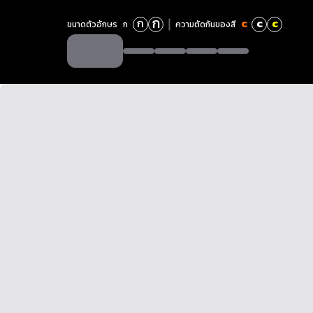
ก
ก
c
c
c
ขนาดตัวอักษร
ก
ความตัดกันของสี